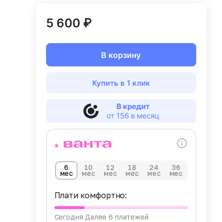
5 600 ₽
В корзину
Купить в 1 клик
В кредит
от 156 в месяц
6
10
12
18
24
36
мес
мес
мес
мес
мес
мес
Плати комфортно:
Сегодня
Далее 6 платежей