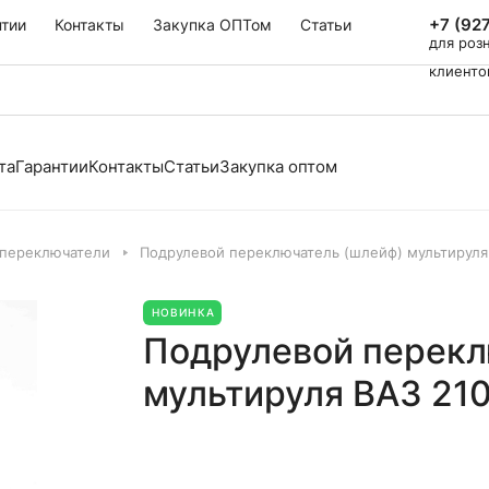
+7 (92
нтии
Контакты
Закупка ОПТом
Статьи
для роз
клиенто
та
Гарантии
Контакты
Статьи
Закупка оптом
 переключатели
Подрулевой переключатель (шлейф) мультируля В
НОВИНКА
Подрулевой перекл
мультируля ВАЗ 210