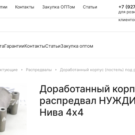
+7 (92
нтии
Контакты
Закупка ОПТом
Статьи
для роз
клиенто
та
Гарантии
Контакты
Статьи
Закупка оптом
ектующие
Распредвалы
Доработанный корпус (постель) под 
Доработанный корпу
распредвал НУЖДИН
Нива 4х4