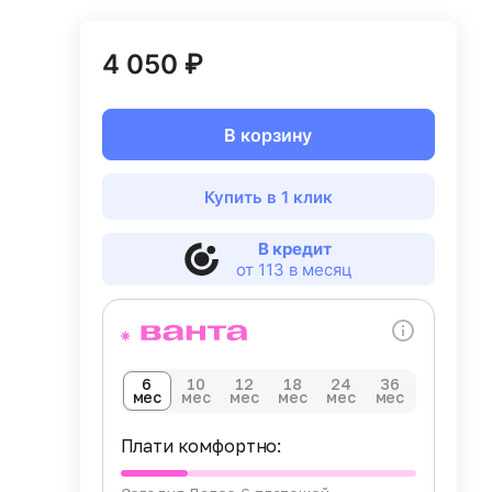
4 050 ₽
В корзину
Купить в 1 клик
В кредит
от 113 в месяц
6
10
12
18
24
36
мес
мес
мес
мес
мес
мес
Плати комфортно: