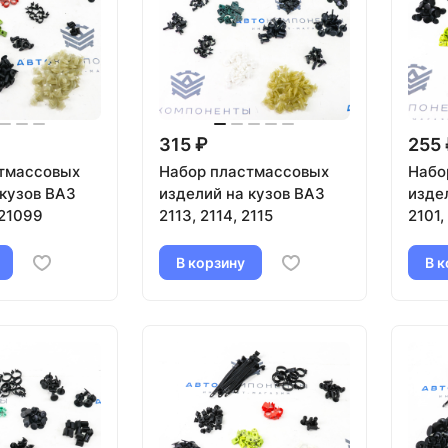
315 ₽
255 
тмассовых
Набор пластмассовых
Набо
 кузов ВАЗ
изделий на кузов ВАЗ
изде
 21099
2113, 2114, 2115
2101,
В корзину
В к