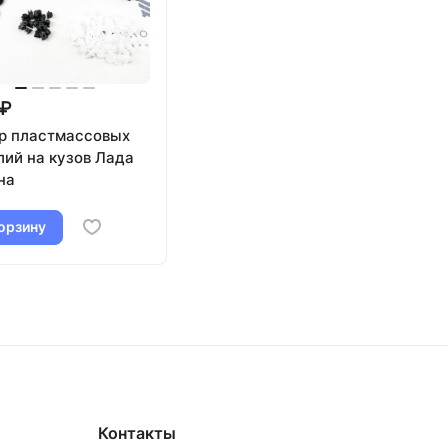
 ₽
р пластмассовых
лий на кузов Лада
на
орзину
Контакты