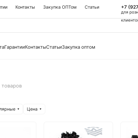
+7 (92
нтии
Контакты
Закупка ОПТом
Статьи
для роз
клиенто
та
Гарантии
Контакты
Статьи
Закупка оптом
1 товаров
улярные
Цена