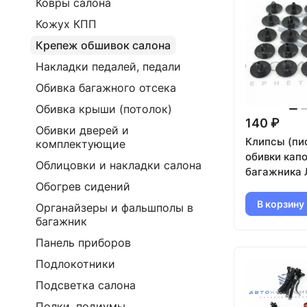
Ковры салона
Кожух КПП
Крепеж обшивок салона
Накладки педалей, педали
Обивка багажного отсека
Обивка крыши (потолок)
140 ₽
Обивки дверей и
Клипсы (пи
комплектующие
обивки капо
Облицовки и накладки салона
багажника 
Обогрев сидений
Калина 2, Г
FL, Приора 
В корзину
Органайзеры и фальшполы в
багажник
Панель приборов
Подлокотники
Подсветка салона
Полки, подиумы