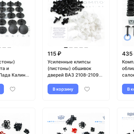
115 ₽
435
стоны)
Усиленные клипсы
Комп
та и
(пистоны) обшивок
обли
Лада Калина,
дверей ВАЗ 2108-21099,
сало
ранта, Гранта
2110-2112, 2113-2115
Лада
(25шт)
В корзину
В к