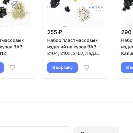
255 ₽
290
тмассовых
Набор пластмассовых
Набо
 кузов ВАЗ
изделий на кузов ВАЗ
изде
112
2104, 2105, 2107, Лада
Кали
Нива 4х4, Ока
В корзину
В к