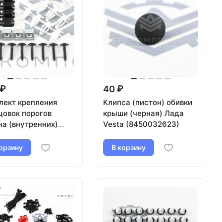
 ₽
40 ₽
лект крепления
Клипса (пистон) обивки
цовок порогов
крыши (черная) Лада
на (внутренних)
Vesta (8450032623)
 Приора
орзину
В корзину