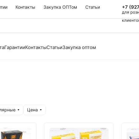
+7 (92
нтии
Контакты
Закупка ОПТом
Статьи
для роз
клиенто
та
Гарантии
Контакты
Статьи
Закупка оптом
улярные
Цена