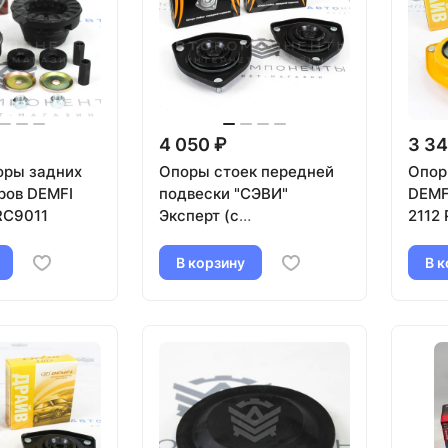
4 050 ₽
3 34
оры задних
Опоры стоек передней
Опор
ров DEMFI
подвески "СЭВИ"
DEMF
RC9011
Эксперт (с
2112
подшипниками) Лада
Приора
В корзину
В к