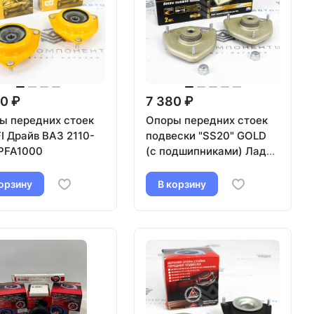
0 ₽
7 380 ₽
ы передних стоек
Опоры передних стоек
I Драйв ВАЗ 2110-
подвески "SS20" GOLD
 PFA1000
(с подшипниками) Лада
Приора (SS10116)
орзину
В корзину