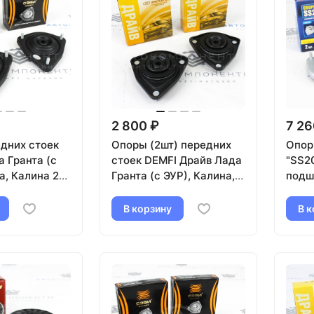
2 800 ₽
7 26
дних стоек
Опоры (2шт) передних
Опор
 Гранта (с
стоек DEMFI Драйв Лада
"SS2
а, Калина 2
Гранта (с ЭУР), Калина,
подш
12мм)
Калина 2 Спорт
Прио
(смещение 12мм)
В корзину
В к
PFA9701 (С
ПОДШИПНИКОМ))