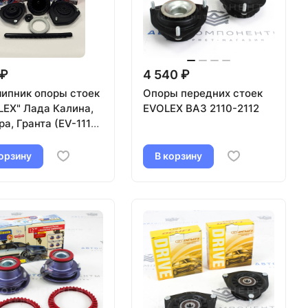
 ₽
4 540 ₽
ипник опоры стоек
Опоры передних стоек
LEX" Лада Калина,
EVOLEX ВАЗ 2110-2112
а, Гранта (EV-1118-
840)
орзину
В корзину