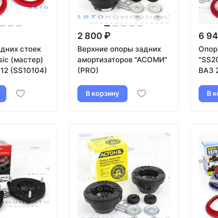
2 800 ₽
6 94
дних стоек
Верхние опоры задних
Опор
sic (мастер)
амортизаторов "АСОМИ"
"SS20
12 (SS10104)
(PRO)
ВАЗ 
2115
В корзину
В к