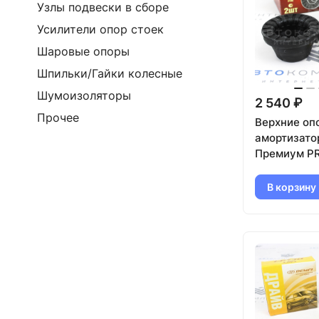
Узлы подвески в сборе
Усилители опор стоек
Шаровые опоры
Шпильки/Гайки колесные
Шумоизоляторы
2 540 ₽
Прочее
Верхние оп
амортизато
Премиум P
В корзину