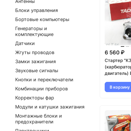
Антенны
Блоки управления
Бортовые компьютеры
Генераторы и
комплектующие
Датчики
6 560 ₽
Жгуты проводов
Стартер "К
Замки зажигания
(карбюрато
Звуковые сигналы
двигатель) 
Кнопки и переключатели
2107, Лада 
Шевроле Н
В корзину
Комбинации приборов
(5722.3708)
Корректоры фар
Модули и катушки зажигания
Монтажные блоки и
предохранители
Парктронники