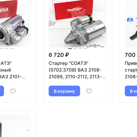
6 720 ₽
700
ЗАТЭ"
Стартер "СОАТЭ"
Прив
рный
(5702.3708) ВАЗ 2108-
старт
ВАЗ 2101-
21099, 2110-2112, 2113-
2108-
Нива 4х4,
2115
Лада
ива
В корзину
В к