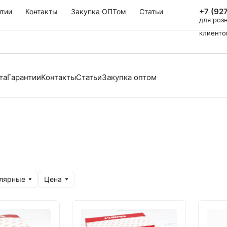
+7 (92
нтии
Контакты
Закупка ОПТом
Статьи
для роз
клиенто
та
Гарантии
Контакты
Статьи
Закупка оптом
улярные
Цена