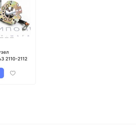
узел
З 2110-2112