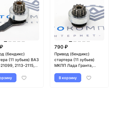
 ₽
790 ₽
од (бендикс)
Привод (бендикс)
ера (11 зубьев) ВАЗ
стартера (11 зубьев)
21099, 2113-2115,
МКПП Лада Гранта,
 Калина
Vesta, X-Ray (TS12E901)
орзину
В корзину