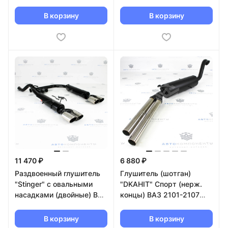
двойными квадратными
насадками) ВАЗ 2110
В корзину
В корзину
11 470 ₽
6 880 ₽
Раздвоенный глушитель
Глушитель (шотган)
"Stinger" с овальными
"DKAHIT" Спорт (нерж.
насадками (двойные) ВАЗ
концы) ВАЗ 2101-2107
2108-2109
(ГЛК0006)
В корзину
В корзину