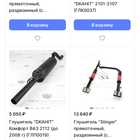
прямоточный,
"DKAHIT" 2101-2107
раздвоенный (с
(ГЛК0037)
двойными квадратными
насадками) ВАЗ 21099
В корзину
В корзину
5 050 ₽
13 640 ₽
Глушитель "DKAHIT"
Глушитель "Stinger"
Комфорт ВАЗ 2112 (до
прямоточный,
2008 г) (ГЛП0019)
раздвоенный (с