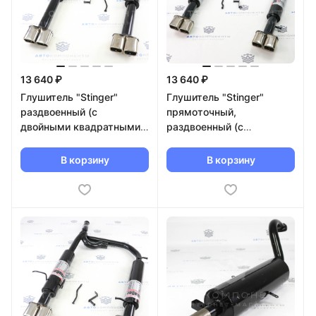
13 640 ₽
13 640 ₽
Глушитель "Stinger"
Глушитель "Stinger"
раздвоенный (с
прямоточный,
двойными квадратными
раздвоенный (с
насадками) ВАЗ 2115
двойными квадратными
насадками) ВАЗ 2112
В корзину
В корзину