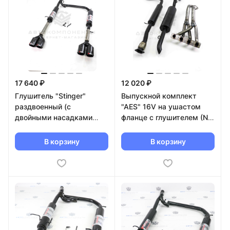
17 640 ₽
12 020 ₽
Глушитель "Stinger"
Выпускной комплект
раздвоенный (с
"AES" 16V на ушастом
двойными насадками
фланце с глушителем (No
"кованый карбон") ВАЗ
Sound) Приора (седан,
2110, 2111
универсал)
В корзину
В корзину