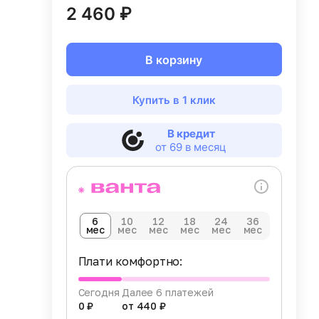
2 460 ₽
В корзину
Купить в 1 клик
В кредит
от 69 в месяц
6
10
12
18
24
36
мес
мес
мес
мес
мес
мес
Плати комфортно:
Сегодня
Далее 6 платежей
0 ₽
от 440 ₽