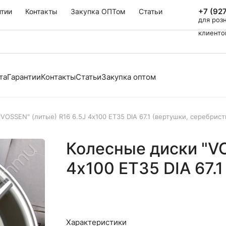
+7 (92
нтии
Контакты
Закупка ОПТом
Статьи
для роз
клиенто
та
Гарантии
Контакты
Статьи
Закупка оптом
VOSSEN" (литые) R16 6.5J 4х100 ET35 DIA 67.1 (вертушки, серебрис
Колесные диски "VO
4х100 ET35 DIA 67.
Характеристики