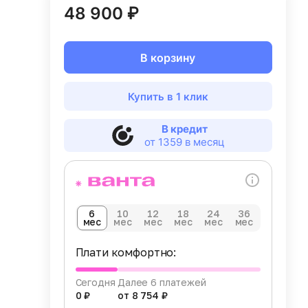
48 900 ₽
В корзину
Купить в 1 клик
В кредит
от 1359 в месяц
6
10
12
18
24
36
мес
мес
мес
мес
мес
мес
Плати комфортно:
Сегодня
Далее 6 платежей
0 ₽
от 8 754 ₽