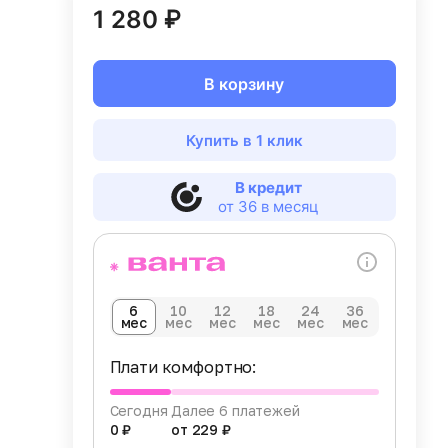
1 280 ₽
В корзину
Купить в 1 клик
В кредит
от 36 в месяц
6
10
12
18
24
36
мес
мес
мес
мес
мес
мес
Плати комфортно:
Сегодня
Далее 6 платежей
0 ₽
от 229 ₽