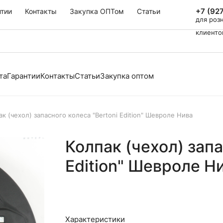
+7 (92
нтии
Контакты
Закупка ОПТом
Статьи
для роз
клиенто
та
Гарантии
Контакты
Статьи
Закупка оптом
ак (чехол) запасного колеса "Bertoni Edition" Шевроле Нива
Колпак (чехол) запа
Edition" Шевроле Н
Характеристики