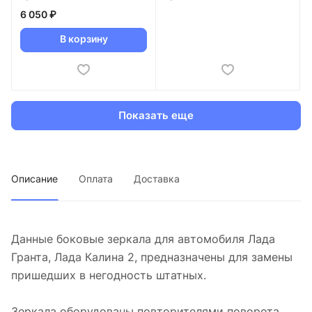
(1005 Салатовый)
(101 Кардинал)
6 050 ₽
В корзину
Показать еще
Описание
Оплата
Доставка
Данные боковые зеркала для автомобиля Лада
Гранта, Лада Калина 2, предназначены для замены
пришедших в негодность штатных.
Зеркала оборудованы повторителями поворота,