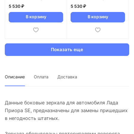
"Плазма" в цвет
"Плазма" в цвет
5 530 ₽
5 530 ₽
кузова (101 Кардинал)
кузова (1011 Синий
В корзину
В корзину
Калипсо)
Показать еще
Описание
Оплата
Доставка
Данные боковые зеркала для автомобиля Лада
Приора SE, предназначены для замены пришедших
в негодность штатных.
Зеркала оборудованы повторителями поворота,