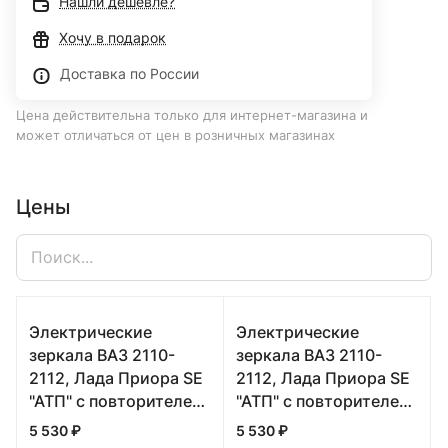
Нашли дешевле?
Хочу в подарок
Доставка по России
Цена действительна только для интернет-магазина и
может отличаться от цен в розничных магазинах
Цены
Электрические
Электрические
зеркала ВАЗ 2110-
зеркала ВАЗ 2110-
2112, Лада Приора SE
2112, Лада Приора SE
"АТП" с повторителем
"АТП" с повторителем
"Плазма" в цвет
"Плазма" в цвет
5 530 ₽
5 530 ₽
кузова (100 Триумф)
кузова (1001 Озеро