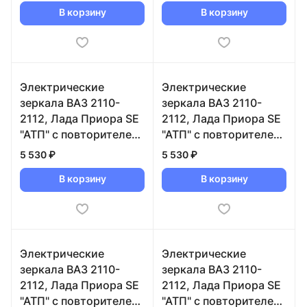
В корзину
В корзину
Тахо)
Электрические
Электрические
зеркала ВАЗ 2110-
зеркала ВАЗ 2110-
2112, Лада Приора SE
2112, Лада Приора SE
"АТП" с повторителем
"АТП" с повторителем
"Плазма" в цвет
"Плазма" в цвет
5 530 ₽
5 530 ₽
кузова (1002 Ричмо)
кузова (1005
В корзину
В корзину
Салатовый)
Электрические
Электрические
зеркала ВАЗ 2110-
зеркала ВАЗ 2110-
2112, Лада Приора SE
2112, Лада Приора SE
"АТП" с повторителем
"АТП" с повторителем