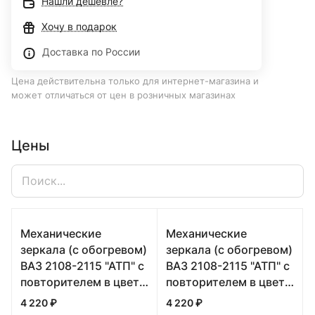
Нашли дешевле?
Хочу в подарок
Доставка по России
Цена действительна только для интернет-магазина и
может отличаться от цен в розничных магазинах
Цены
Механические
Механические
зеркала (с обогревом)
зеркала (с обогревом)
ВАЗ 2108-2115 "АТП" с
ВАЗ 2108-2115 "АТП" с
повторителем в цвет
повторителем в цвет
кузова (100 Триумф)
кузова (1001 Озеро
4 220 ₽
4 220 ₽
Тахо)