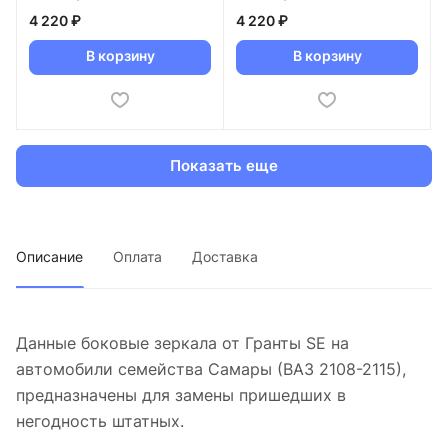
кузова (101 Кардинал)
кузова (1011 Синий
4 220 ₽
4 220 ₽
Калипсо)
В корзину
В корзину
Показать еще
Описание
Оплата
Доставка
Данные боковые зеркала от Гранты SE на
автомобили семейства Самары (ВАЗ 2108-2115),
предназначены для замены пришедших в
негодность штатных.