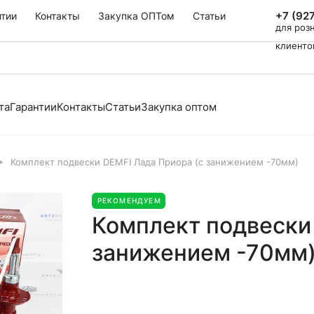
+7 (92
нтии
Контакты
Закупка ОПТом
Статьи
для роз
клиенто
та
Гарантии
Контакты
Статьи
Закупка оптом
Комплект подвески DEMFI Лада Приора (с занижением -70мм)
РЕКОМЕНДУЕМ
Комплект подвески
занижением -70мм