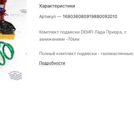
Характеристики
Артикул
—
168036080919880092010
Комплект подвески DEMFI Лада Приора, с
занижением -70мм
Полный комплект подвески - газомаслянные
стойки и амортизаторы с увеличенной
Подробности
жесткостью и энергоёмкостью для активной
езды и любительского спорта.
В комплекте:
- газомаслянные стойки и амортизаторы "Dem
- пружины передние и задние "ТЕХНОРЕССО
- передние верхние опоры "Demfi" с
подшипниками
- отбойники перед, зад "Demfi"
- пыльники - стандарт