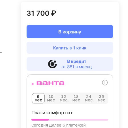
31 700 ₽
В корзину
Купить в 1 клик
В кредит
от 881 в месяц
fi"
6
10
12
18
24
36
Р"
мес
мес
мес
мес
мес
мес
Плати комфортно:
Сегодня
Далее 6 платежей